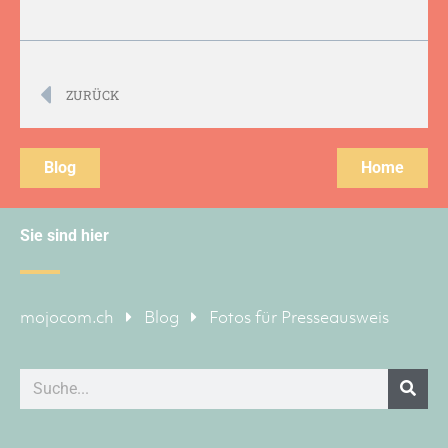
ZURÜCK
Blog
Home
Sie sind hier
mojocom.ch
Blog
Fotos für Presseausweis